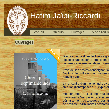
Hatim Jaïbi-Riccardi
Accueil
Parcours
Ouvrages
Aide à l'éditi
Ouvrages
Discrètement exfiltré de Tunisie g
locale, et une malencontreuse impr
conférence internationale euro-ara
Privé de ses postes d'enseignant à 
Septimanie qu'il avait connue une d
nouvelle vie.
La rencontre d'un mentor, qui devien
création d'entreprises qu'il explor
Méditerranéen aux origines multiple
humanités à Montpellier, et effectué
définitivement, au tout début des 
de promoteur d'initiatives économiqu