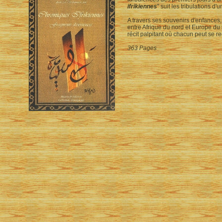
ifrikiennes
" suit les tribulations d
A travers ses souvenirs d'enfances,
entre Afrique du nord et Europe du 
récit palpitant où chacun peut se re
363 Pages