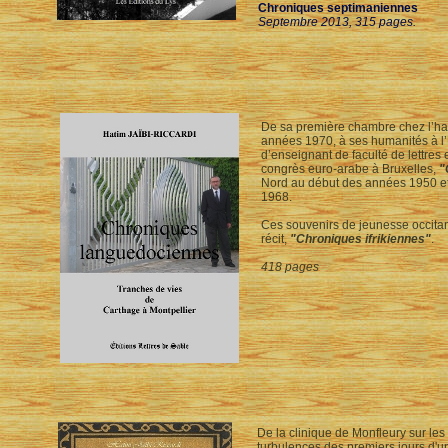
Chroniques septimaniennes
Septembre 2013, 315 pages.
De sa première chambre chez l’habi
années 1970, à ses humanités à l’
d’enseignant de faculté de lettres 
congrès euro-arabe à Bruxelles,
"
Nord au début des années 1950 et
1968.
Ces souvenirs de jeunesse occitan
récit,
"Chroniques ifrikiennes"
.
418 pages
De la clinique de Monfleury sur les
turbulences des premiers jours d'u