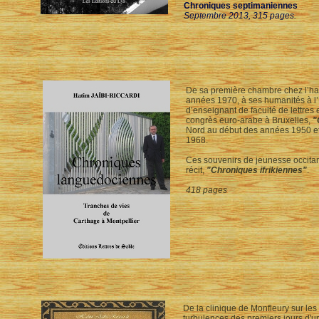
Chroniques septimaniennes
Septembre 2013, 315 pages.
De sa première chambre chez l’habi
années 1970, à ses humanités à l’
d’enseignant de faculté de lettres 
congrès euro-arabe à Bruxelles,
"
Nord au début des années 1950 et
1968.
Ces souvenirs de jeunesse occitan
récit,
"Chroniques ifrikiennes"
.
418 pages
De la clinique de Monfleury sur les
turbulences des premiers jours d'u