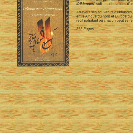
ifrikiennes
" suit les tribulations d
A travers ses souvenirs d'enfances,
entre Afrique du nord et Europe du 
récit palpitant où chacun peut se re
363 Pages