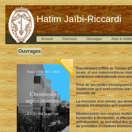
Hatim Jaïbi-Riccardi
Accueil
Parcours
Ouvrages
Aide à l'éditi
Ouvrages
Discrètement exfiltré de Tunisie g
locale, et une malencontreuse impr
conférence internationale euro-ara
Privé de ses postes d'enseignant à 
Septimanie qu'il avait connue une d
nouvelle vie.
La rencontre d'un mentor, qui devien
création d'entreprises qu'il explor
Méditerranéen aux origines multiple
humanités à Montpellier, et effectué
définitivement, au tout début des 
de promoteur d'initiatives économiqu