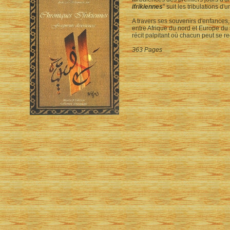
ifrikiennes
" suit les tribulations d
A travers ses souvenirs d'enfances,
entre Afrique du nord et Europe du 
récit palpitant où chacun peut se re
363 Pages