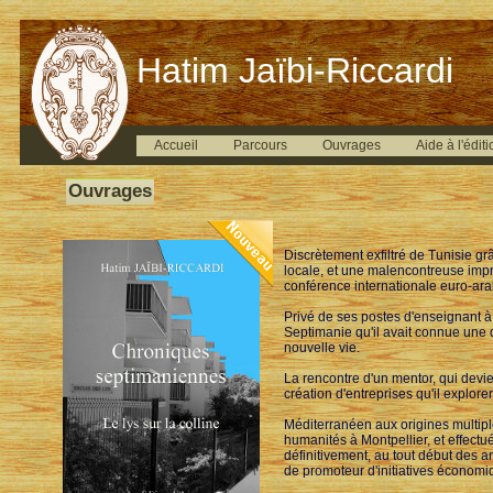
Hatim Jaïbi-Riccardi
Accueil
Parcours
Ouvrages
Aide à l'éditi
Ouvrages
Discrètement exfiltré de Tunisie g
locale, et une malencontreuse impr
conférence internationale euro-ara
Privé de ses postes d'enseignant à 
Septimanie qu'il avait connue une d
nouvelle vie.
La rencontre d'un mentor, qui devien
création d'entreprises qu'il explor
Méditerranéen aux origines multiple
humanités à Montpellier, et effectué
définitivement, au tout début des 
de promoteur d'initiatives économiqu