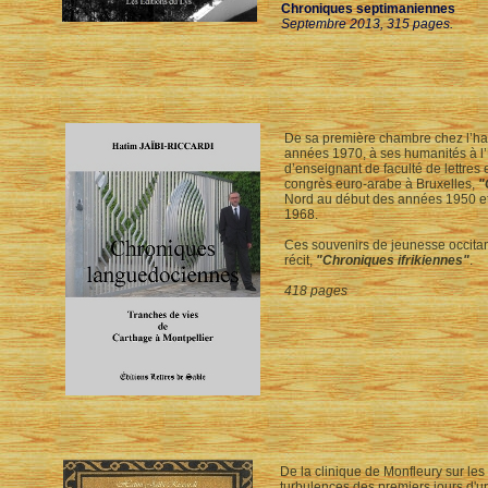
Chroniques septimaniennes
Septembre 2013, 315 pages.
De sa première chambre chez l’habi
années 1970, à ses humanités à l’
d’enseignant de faculté de lettres 
congrès euro-arabe à Bruxelles,
"
Nord au début des années 1950 et
1968.
Ces souvenirs de jeunesse occitan
récit,
"Chroniques ifrikiennes"
.
418 pages
De la clinique de Monfleury sur les
turbulences des premiers jours d'u