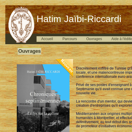
Hatim Jaïbi-Riccardi
Accueil
Parcours
Ouvrages
Aide à l'éditi
Ouvrages
Discrètement exfiltré de Tunisie g
locale, et une malencontreuse impr
conférence internationale euro-ara
Privé de ses postes d'enseignant à 
Septimanie qu'il avait connue une d
nouvelle vie.
La rencontre d'un mentor, qui devien
création d'entreprises qu'il explor
Méditerranéen aux origines multiple
humanités à Montpellier, et effectué
définitivement, au tout début des 
de promoteur d'initiatives économiqu