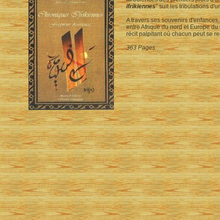
ifrikiennes
" suit les tribulations d
A travers ses souvenirs d'enfances,
entre Afrique du nord et Europe du 
récit palpitant où chacun peut se re
363 Pages