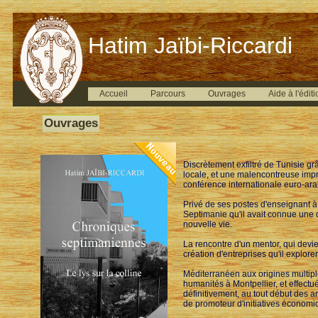
Hatim Jaïbi-Riccardi
Accueil
Parcours
Ouvrages
Aide à l'éditi
Ouvrages
Discrètement exfiltré de Tunisie g
locale, et une malencontreuse impr
conférence internationale euro-ara
Privé de ses postes d'enseignant à 
Septimanie qu'il avait connue une d
nouvelle vie.
La rencontre d'un mentor, qui devien
création d'entreprises qu'il explor
Méditerranéen aux origines multiple
humanités à Montpellier, et effectué
définitivement, au tout début des 
de promoteur d'initiatives économiqu