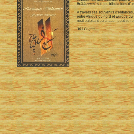
ifrikiennes
" suit les tribulations d
A travers ses souvenirs d'enfances,
entre Afrique du nord et Europe du 
récit palpitant où chacun peut se re
363 Pages