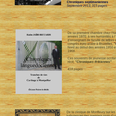
Chroniques septimaniennes
Septembre 2013, 315 pages.
De sa première chambre chez l’habi
années 1970, à ses humanités à l’
d’enseignant de faculté de lettres 
congrès euro-arabe à Bruxelles,
"
Nord au début des années 1950 et
1968.
Ces souvenirs de jeunesse occitan
récit,
"Chroniques ifrikiennes"
.
418 pages
De la clinique de Monfleury sur les
turbulences des premiers jours d'u