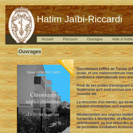
Hatim Jaïbi-Riccardi
Accueil
Parcours
Ouvrages
Aide à l'éditi
Ouvrages
Discrètement exfiltré de Tunisie g
locale, et une malencontreuse impr
conférence internationale euro-ara
Privé de ses postes d'enseignant à 
Septimanie qu'il avait connue une d
nouvelle vie.
La rencontre d'un mentor, qui devien
création d'entreprises qu'il explor
Méditerranéen aux origines multiple
humanités à Montpellier, et effectué
définitivement, au tout début des 
de promoteur d'initiatives économiqu