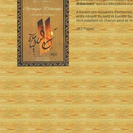
ifrikiennes
" suit les tribulations d
A travers ses souvenirs d'enfances,
entre Afrique du nord et Europe du 
récit palpitant où chacun peut se re
363 Pages