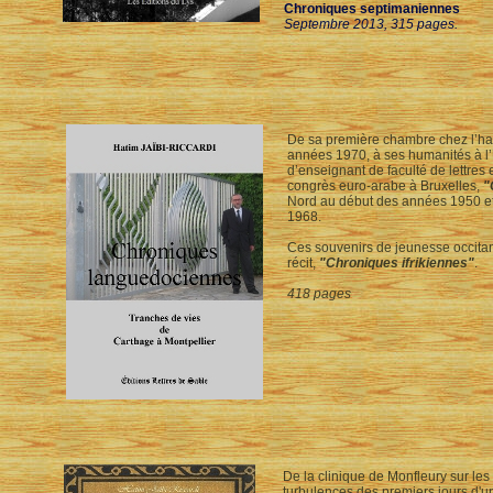
Chroniques septimaniennes
Septembre 2013, 315 pages.
De sa première chambre chez l’habi
années 1970, à ses humanités à l’
d’enseignant de faculté de lettres 
congrès euro-arabe à Bruxelles,
"
Nord au début des années 1950 et
1968.
Ces souvenirs de jeunesse occitan
récit,
"Chroniques ifrikiennes"
.
418 pages
De la clinique de Monfleury sur les
turbulences des premiers jours d'u