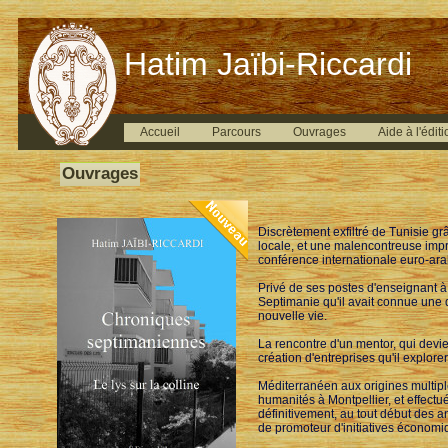
Hatim Jaïbi-Riccardi
Accueil
Parcours
Ouvrages
Aide à l'éditi
Ouvrages
Discrètement exfiltré de Tunisie g
locale, et une malencontreuse impr
conférence internationale euro-ara
Privé de ses postes d'enseignant à 
Septimanie qu'il avait connue une d
nouvelle vie.
La rencontre d'un mentor, qui devien
création d'entreprises qu'il explor
Méditerranéen aux origines multiple
humanités à Montpellier, et effectué
définitivement, au tout début des 
de promoteur d'initiatives économiqu