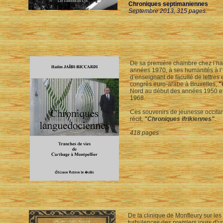
Chroniques septimaniennes
Septembre 2013, 315 pages.
De sa première chambre chez l’habi
années 1970, à ses humanités à l’
d’enseignant de faculté de lettres 
congrès euro-arabe à Bruxelles,
"
Nord au début des années 1950 et
1968.
Ces souvenirs de jeunesse occitan
récit,
"Chroniques ifrikiennes"
.
418 pages
De la clinique de Monfleury sur les
turbulences des premiers jours d'u