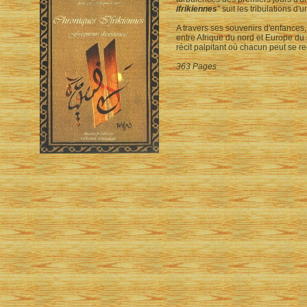
ifrikiennes
" suit les tribulations d
A travers ses souvenirs d'enfances,
entre Afrique du nord et Europe du 
récit palpitant où chacun peut se re
363 Pages