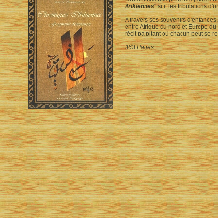
ifrikiennes
" suit les tribulations d
A travers ses souvenirs d'enfances,
entre Afrique du nord et Europe du 
récit palpitant où chacun peut se re
363 Pages