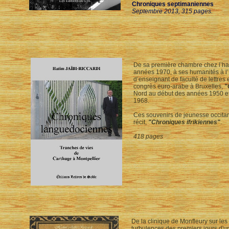
Chroniques septimaniennes
Septembre 2013, 315 pages.
De sa première chambre chez l’habi
années 1970, à ses humanités à l’
d’enseignant de faculté de lettres 
congrès euro-arabe à Bruxelles,
"
Nord au début des années 1950 et
1968.
Ces souvenirs de jeunesse occitan
récit,
"Chroniques ifrikiennes"
.
418 pages
De la clinique de Monfleury sur les
turbulences des premiers jours d'u