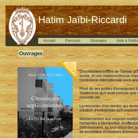
Hatim Jaïbi-Riccardi
Accueil
Parcours
Ouvrages
Aide à l'éditi
Ouvrages
Discrètement exfiltré de Tunisie g
locale, et une malencontreuse impr
conférence internationale euro-ara
Privé de ses postes d'enseignant à 
Septimanie qu'il avait connue une d
nouvelle vie.
La rencontre d'un mentor, qui devien
création d'entreprises qu'il explor
Méditerranéen aux origines multiple
humanités à Montpellier, et effectué
définitivement, au tout début des 
de promoteur d'initiatives économiqu