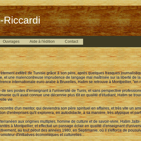
-Riccardi
Ouvrages
Aide à l'édition
Contact
rètement exfiltré de Tunisie grâce à son père, après quelques frasques journalist
le, et une malencontreuse imprudence de langage mal maîtrisée sur la liberté de l
érence internationale euro-arabe à Bruxelles, Hatim se retrouve à Montpellier, "en 
é de ses postes d'enseignant à l'université de Tunis, et sans perspective professionn
imanie qu'il avait connue une décennie plus tôt en qualité d'étudiant, Hatim se trouv
elle vie.
ncontre d'un mentor, qui deviendra son père spirituel en affaires, et très vite un ami 
tion d'entreprises qu'il explorera, en autodidacte, à sa manière, très atypique et pa
terranéen aux origines multiples, homme de culture et de savoir-vivre, Hatim Jaïbi-
nités à Montpellier, et effectué un passage éclair en qualité d'enseignant d'universit
nitivement, au tout début des années 1980, en Septimanie, où il s'efforce de pousu
romoteur d'initiatives économiques et culturelles...