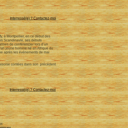
Interressé(e) ? Contactez-moi
y, à Montpellier, en ce début des
 en Scandinavie, ses débuts
 armes de conférencier lors d’un
s d’un jeune homme né en Afrique du
ne après les événements de mai
unisoise contées dans son précédent
Interressé(e) ? Contactez-moi
ux
niques