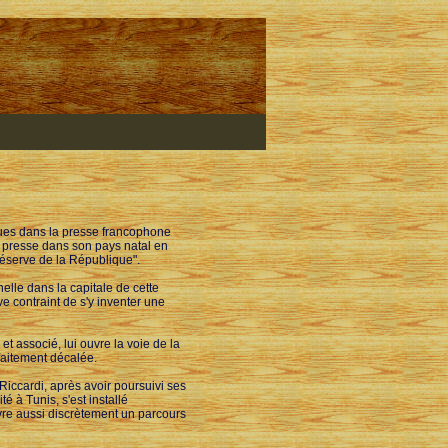
iques dans la presse francophone
a presse dans son pays natal en
réserve de la République".
elle dans la capitale de cette
e contraint de s'y inventer une
et associé, lui ouvre la voie de la
rfaitement décalée.
Riccardi, après avoir poursuivi ses
é à Tunis, s'est installé
ivre aussi discrètement un parcours