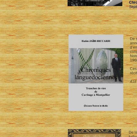
Chro
Sept
De s
anné
d’en
cong
Nor
196
Ces 
réci
418
De la
turb