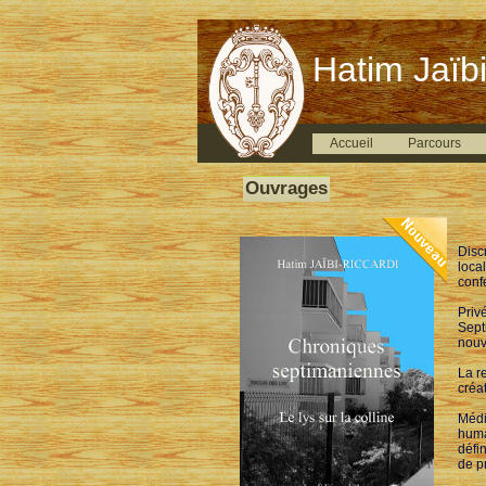
Hatim Jaïbi
Accueil
Parcours
Ouvrages
Disc
loca
conf
Priv
Sept
nouv
La re
créa
Médi
huma
défi
de p