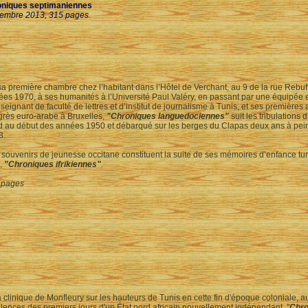
niques septimaniennes
embre 2013, 315 pages.
a première chambre chez l’habitant dans l’Hôtel de Verchant, au 9 de la rue Rebuff
es 1970, à ses humanités à l’Université Paul Valéry, en passant par une équipée
seignant de faculté de lettres et d’institut de journalisme à Tunis, et ses premières
rès euro-arabe à Bruxelles,
"Chroniques languedociennes"
suit les tribulation
d au début des années 1950 et débarqué sur les berges du Clapas deux ans à pei
8.
souvenirs de jeunesse occitane constituent la suite de ses mémoires d’enfance t
t,
"Chroniques ifrikiennes"
.
 pages
 clinique de Monfleury sur les hauteurs de Tunis en cette fin d'époque coloniale, a
ulences des premiers jours d'un État nord africain nouvellement indépendant, "
Chro