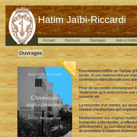
Hatim Jaïbi-Riccardi
Accueil
Parcours
Ouvrages
Aide à l'éditi
Ouvrages
Discrètement exfiltré de Tunisie g
locale, et une malencontreuse impr
conférence internationale euro-ara
Privé de ses postes d'enseignant à 
Septimanie qu'il avait connue une d
nouvelle vie.
La rencontre d'un mentor, qui devien
création d'entreprises qu'il explor
Méditerranéen aux origines multiple
humanités à Montpellier, et effectué
définitivement, au tout début des 
de promoteur d'initiatives économiqu