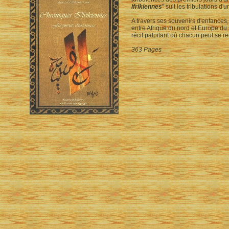
ifrikiennes
" suit les tribulations d
A travers ses souvenirs d'enfances,
entre Afrique du nord et Europe du 
récit palpitant où chacun peut se re
363 Pages