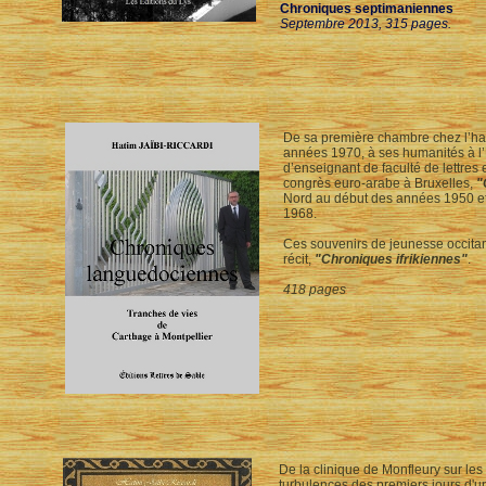
Chroniques septimaniennes
Septembre 2013, 315 pages.
De sa première chambre chez l’habi
années 1970, à ses humanités à l’
d’enseignant de faculté de lettres 
congrès euro-arabe à Bruxelles,
"
Nord au début des années 1950 et
1968.
Ces souvenirs de jeunesse occitan
récit,
"Chroniques ifrikiennes"
.
418 pages
De la clinique de Monfleury sur les
turbulences des premiers jours d'u