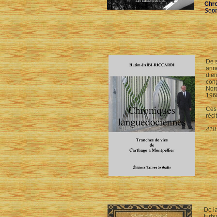
Chro
Sept
De s
anné
d’en
cong
Nor
196
Ces 
réci
418
De la
turb