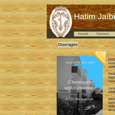
Hatim Jaïbi
Accueil
Parcours
Ouvrages
Disc
loca
conf
Priv
Sept
nouv
La re
créa
Médi
huma
défi
de p