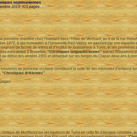
niques septimaniennes
embre 2013, 315 pages.
a première chambre chez l’habitant dans l’Hôtel de Verchant, au 9 de la rue Rebuff
es 1970, à ses humanités à l’Université Paul Valéry, en passant par une équipée
seignant de faculté de lettres et d’institut de journalisme à Tunis, et ses premières
rès euro-arabe à Bruxelles,
"Chroniques languedociennes"
suit les tribulation
d au début des années 1950 et débarqué sur les berges du Clapas deux ans à pei
8.
souvenirs de jeunesse occitane constituent la suite de ses mémoires d’enfance t
t,
"Chroniques ifrikiennes"
.
 pages
 clinique de Monfleury sur les hauteurs de Tunis en cette fin d'époque coloniale, a
ulences des premiers jours d'un État nord africain nouvellement indépendant, "
Chro