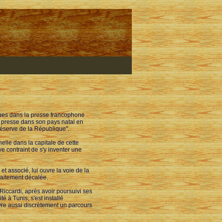
iques dans la presse francophone
a presse dans son pays natal en
réserve de la République".
elle dans la capitale de cette
e contraint de s'y inventer une
et associé, lui ouvre la voie de la
rfaitement décalée.
Riccardi, après avoir poursuivi ses
é à Tunis, s'est installé
ivre aussi discrètement un parcours