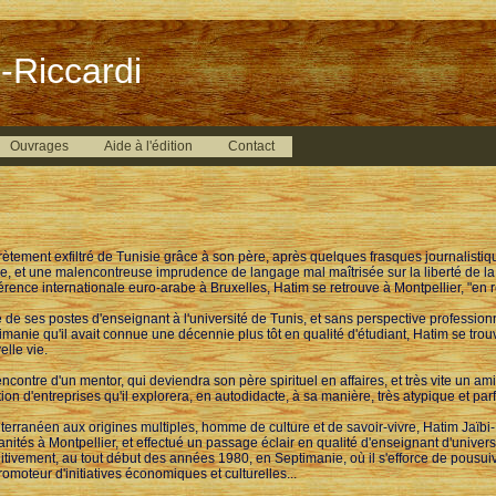
-Riccardi
Ouvrages
Aide à l'édition
Contact
rètement exfiltré de Tunisie grâce à son père, après quelques frasques journalist
le, et une malencontreuse imprudence de langage mal maîtrisée sur la liberté de l
érence internationale euro-arabe à Bruxelles, Hatim se retrouve à Montpellier, "en 
é de ses postes d'enseignant à l'université de Tunis, et sans perspective professionn
imanie qu'il avait connue une décennie plus tôt en qualité d'étudiant, Hatim se trouv
elle vie.
ncontre d'un mentor, qui deviendra son père spirituel en affaires, et très vite un ami 
tion d'entreprises qu'il explorera, en autodidacte, à sa manière, très atypique et pa
terranéen aux origines multiples, homme de culture et de savoir-vivre, Hatim Jaïbi-
nités à Montpellier, et effectué un passage éclair en qualité d'enseignant d'universit
nitivement, au tout début des années 1980, en Septimanie, où il s'efforce de pousu
romoteur d'initiatives économiques et culturelles...