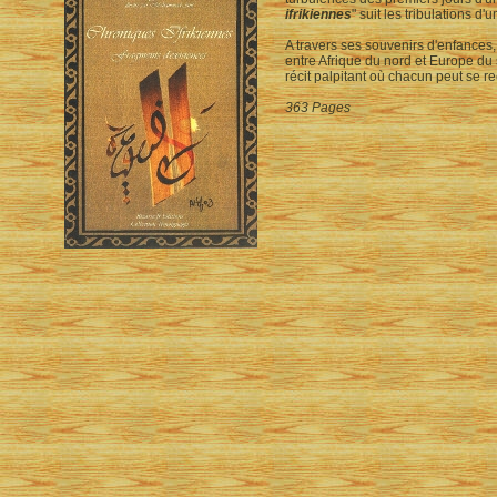
ifrikiennes
" suit les tribulations d
A travers ses souvenirs d'enfances,
entre Afrique du nord et Europe du 
récit palpitant où chacun peut se re
363 Pages