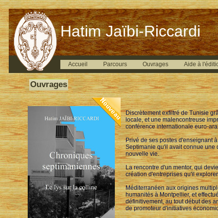
Hatim Jaïbi-Riccardi
Accueil
Parcours
Ouvrages
Aide à l'éditi
Ouvrages
Discrètement exfiltré de Tunisie g
locale, et une malencontreuse impr
conférence internationale euro-ara
Privé de ses postes d'enseignant à 
Septimanie qu'il avait connue une d
nouvelle vie.
La rencontre d'un mentor, qui devien
création d'entreprises qu'il explor
Méditerranéen aux origines multiple
humanités à Montpellier, et effectué
définitivement, au tout début des 
de promoteur d'initiatives économiqu