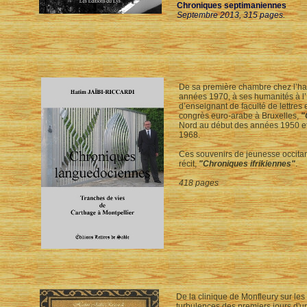
Chroniques septimaniennes
Septembre 2013, 315 pages.
De sa première chambre chez l’habi
années 1970, à ses humanités à l’
d’enseignant de faculté de lettres 
congrès euro-arabe à Bruxelles,
"
Nord au début des années 1950 et
1968.
Ces souvenirs de jeunesse occitan
récit,
"Chroniques ifrikiennes"
.
418 pages
De la clinique de Monfleury sur les
turbulences des premiers jours d'u