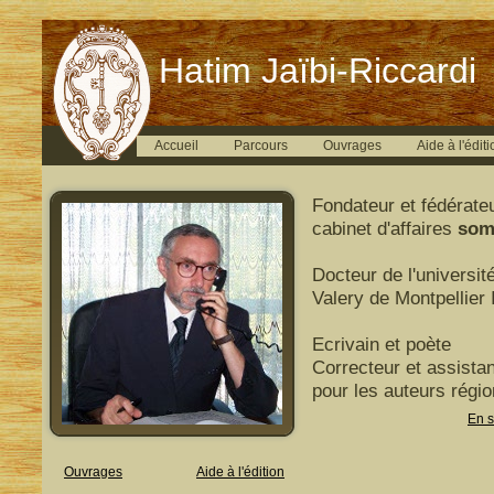
Hatim Jaïbi-Riccardi
Accueil
Parcours
Ouvrages
Aide à l'éditi
Fondateur et fédérate
cabinet d'affaires
som
Docteur de l'universit
Valery de Montpellier I
Ecrivain et poète
Correcteur et assistan
pour les auteurs régi
En s
Ouvrages
Aide à l'édition