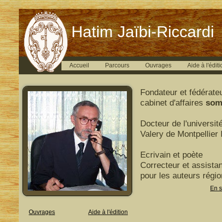
Hatim Jaïbi-Riccardi
Accueil
Parcours
Ouvrages
Aide à l'éditi
Fondateur et fédérate
cabinet d'affaires
som
Docteur de l'universit
Valery de Montpellier I
Ecrivain et poète
Correcteur et assistan
pour les auteurs régi
En s
Ouvrages
Aide à l'édition