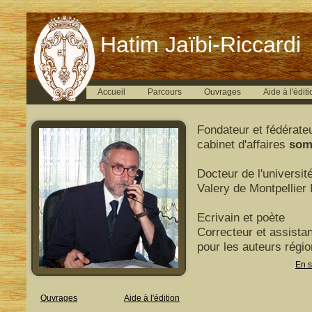
Hatim Jaïbi-Riccardi
Accueil
Parcours
Ouvrages
Aide à l'éditi
Fondateur et fédérate
cabinet d'affaires
som
Docteur de l'universit
Valery de Montpellier I
Ecrivain et poète
Correcteur et assistan
pour les auteurs régi
En s
Ouvrages
Aide à l'édition