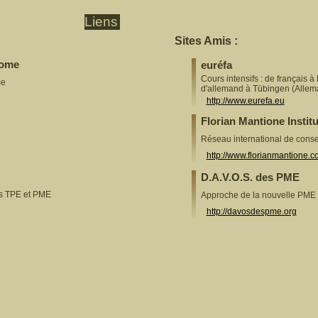
Liens
Sites Amis :
Some
euréfa
Cours intensifs : de français à
me
d'allemand à Tübingen (Allem
http://www.eurefa.eu
Florian Mantione Institu
Réseau international de cons
http://www.florianmantione.
D.A.V.O.S. des PME
es TPE et PME
Approche de la nouvelle PME
http://davosdespme.org