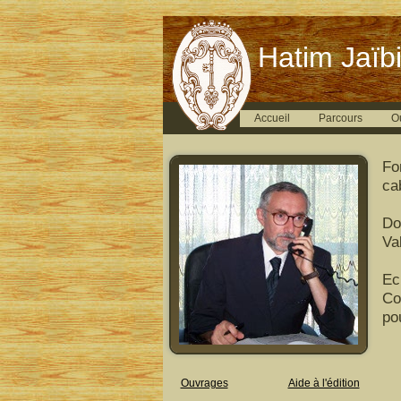
Hatim Jaïbi
Accueil
Parcours
O
Fo
ca
Do
Val
Ec
Co
po
Ouvrages
Aide à l'édition