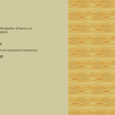
 Montpellier (France) ou
agne)
t
eil en ressources humaines
com