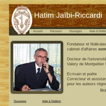
Hatim Jaïbi-Riccardi
Accueil
Parcours
Ouvrages
Aide à l'éditi
Fondateur et fédérate
cabinet d'affaires
som
Docteur de l'universit
Valery de Montpellier I
Ecrivain et poète
Correcteur et assistan
pour les auteurs régi
En s
Ouvrages
Aide à l'édition