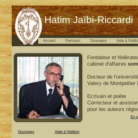
Hatim Jaïbi-Riccardi
Accueil
Parcours
Ouvrages
Aide à l'éditi
Fondateur et fédérate
cabinet d'affaires
som
Docteur de l'universit
Valery de Montpellier I
Ecrivain et poète
Correcteur et assistan
pour les auteurs régi
En s
Ouvrages
Aide à l'édition