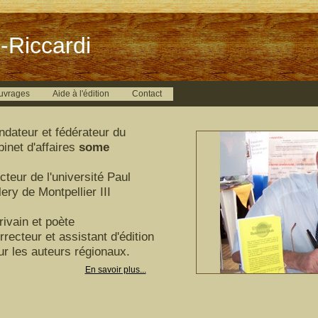
-Riccardi
uvrages
Aide à l'édition
Contact
ndateur et fédérateur du
binet d'affaires
some
cteur de l'université Paul
ery de Montpellier III
rivain et poète
rrecteur et assistant d'édition
ur les auteurs régionaux.
En savoir plus...