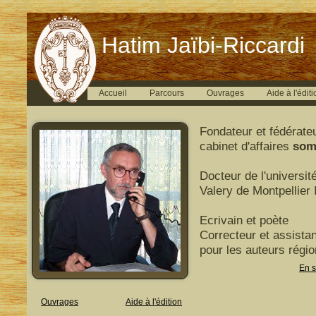
Hatim Jaïbi-Riccardi
Accueil
Parcours
Ouvrages
Aide à l'éditi
Fondateur et fédérate
cabinet d'affaires
som
Docteur de l'universit
Valery de Montpellier I
Ecrivain et poète
Correcteur et assistan
pour les auteurs régi
En s
Ouvrages
Aide à l'édition