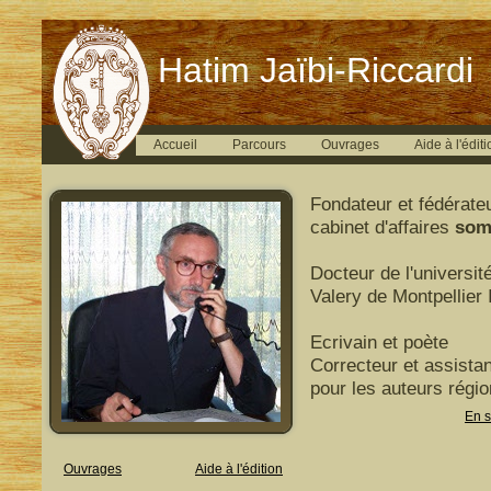
Hatim Jaïbi-Riccardi
Accueil
Parcours
Ouvrages
Aide à l'éditi
Fondateur et fédérate
cabinet d'affaires
som
Docteur de l'universit
Valery de Montpellier I
Ecrivain et poète
Correcteur et assistan
pour les auteurs régi
En s
Ouvrages
Aide à l'édition