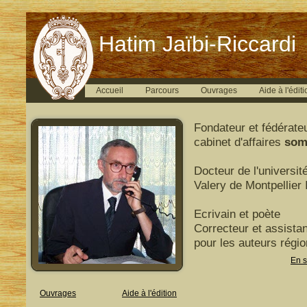
Hatim Jaïbi-Riccardi
Accueil
Parcours
Ouvrages
Aide à l'éditi
Fondateur et fédérate
cabinet d'affaires
som
Docteur de l'universit
Valery de Montpellier I
Ecrivain et poète
Correcteur et assistan
pour les auteurs régi
En s
Ouvrages
Aide à l'édition