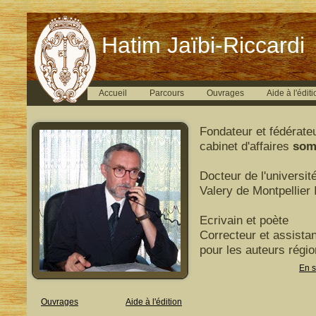
Hatim Jaïbi-Riccardi
Accueil
Parcours
Ouvrages
Aide à l'éditi
Fondateur et fédérate
cabinet d'affaires
som
Docteur de l'universit
Valery de Montpellier I
Ecrivain et poète
Correcteur et assistan
pour les auteurs régi
En s
Ouvrages
Aide à l'édition