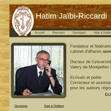
Hatim Jaïbi-Riccardi
Accueil
Parcours
Ouvrages
Aide à l'éditi
Fondateur et fédérate
cabinet d'affaires
som
Docteur de l'universit
Valery de Montpellier I
Ecrivain et poète
Correcteur et assistan
pour les auteurs régi
En s
Ouvrages
Aide à l'édition