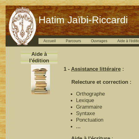
Hatim Jaïbi-Riccardi
Accueil
Parcours
Ouvrages
Aide à l'éditi
Aide à
l'édition
1 -
Assistance littéraire
:
Relecture et correction :
Orthographe
Lexique
Grammaire
Syntaxe
Ponctuation
...
Aide à l'écriture
: