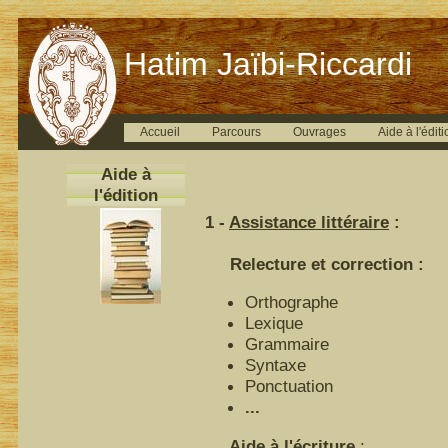
Hatim Jaïbi-Riccardi
Accueil
Parcours
Ouvrages
Aide à l'éditi
Aide à
l'édition
1 -
Assistance littéraire
:
Relecture et correction :
Orthographe
Lexique
Grammaire
Syntaxe
Ponctuation
...
Aide à l'écriture
: