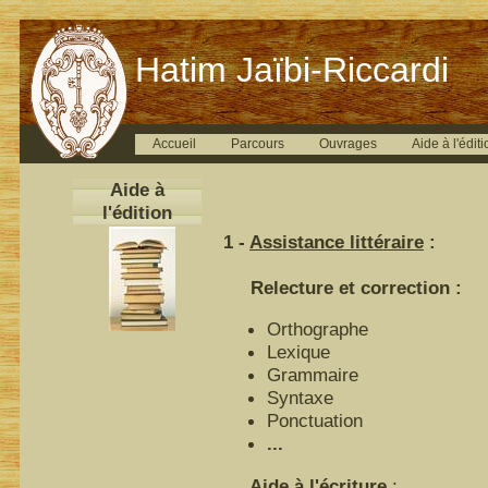
Hatim Jaïbi-Riccardi
Accueil
Parcours
Ouvrages
Aide à l'éditi
Aide à
l'édition
1 -
Assistance littéraire
:
Relecture et correction :
Orthographe
Lexique
Grammaire
Syntaxe
Ponctuation
...
Aide à l'écriture
: