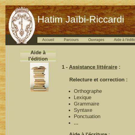
Hatim Jaïbi-Riccardi
Accueil
Parcours
Ouvrages
Aide à l'éditi
Aide à
l'édition
1 -
Assistance littéraire
:
Relecture et correction :
Orthographe
Lexique
Grammaire
Syntaxe
Ponctuation
...
Aide à l'écriture
: