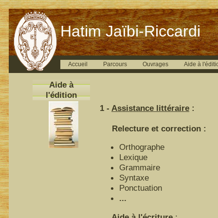
Hatim Jaïbi-Riccardi
Accueil
Parcours
Ouvrages
Aide à l'éditi
Aide à
l'édition
1 -
Assistance littéraire
:
Relecture et correction :
Orthographe
Lexique
Grammaire
Syntaxe
Ponctuation
...
Aide à l'écriture
: