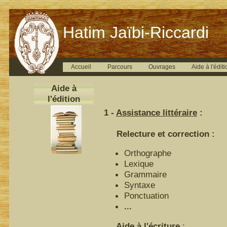
Hatim Jaïbi-Riccardi
Accueil
Parcours
Ouvrages
Aide à l'éditi
Aide à
l'édition
1 -
Assistance littéraire
:
Relecture et correction :
Orthographe
Lexique
Grammaire
Syntaxe
Ponctuation
...
Aide à l'écriture
: