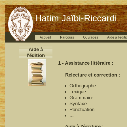
Hatim Jaïbi-Riccardi
Accueil
Parcours
Ouvrages
Aide à l'éditi
Aide à
l'édition
1 -
Assistance littéraire
:
Relecture et correction :
Orthographe
Lexique
Grammaire
Syntaxe
Ponctuation
...
Aide à l'écriture
: