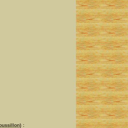
oussillon)
: