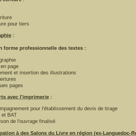
iture
ure pour tiers
aphie
:
orme professionnelle des textes :
graphie
 en page
ement et insertion des illustrations
ertures
ues pages
ts avec l'imprimerie
:
mpagnement pour l'établissement du devis de tirage
 et BAT
ison de l'ouvrage finalisé
ipation à des Salons du Livre en région (ex-Languedoc-R