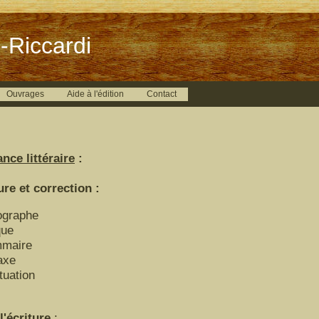
-Riccardi
Ouvrages
Aide à l'édition
Contact
nce littéraire
:
 et correction :
ographe
que
maire
axe
tuation
'écriture
: