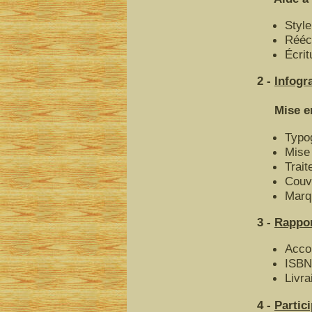
Style
Réécr
Écrit
2 -
Infogr
Mise en f
Typo
Mise
Trait
Couv
Marq
3 -
Rappor
Acco
ISBN
Livra
4 -
Partic