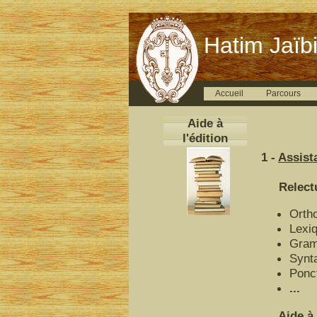
Hatim Jaïbi
Accueil
Parcours
Aide à
l'édition
1 -
Assista
Relecture
Orth
Lexi
Gram
Synt
Ponc
...
Aide à l