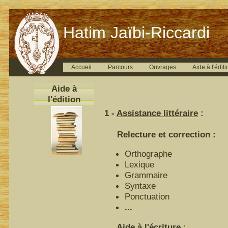
Hatim Jaïbi-Riccardi
Accueil
Parcours
Ouvrages
Aide à l'éditi
Aide à
l'édition
1 -
Assistance littéraire
:
Relecture et correction :
Orthographe
Lexique
Grammaire
Syntaxe
Ponctuation
...
Aide à l'écriture
: