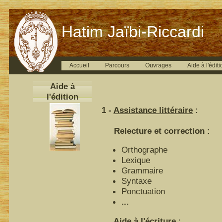
Hatim Jaïbi-Riccardi
Accueil
Parcours
Ouvrages
Aide à l'éditi
Aide à
l'édition
1 -
Assistance littéraire
:
Relecture et correction :
Orthographe
Lexique
Grammaire
Syntaxe
Ponctuation
...
Aide à l'écriture
: