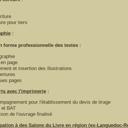
iture
ure pour tiers
aphie
:
orme professionnelle des textes :
graphie
 en page
ement et insertion des illustrations
ertures
ues pages
ts avec l'imprimerie
:
mpagnement pour l'établissement du devis de tirage
 et BAT
ison de l'ouvrage finalisé
ipation à des Salons du Livre en région (ex-Languedoc-R