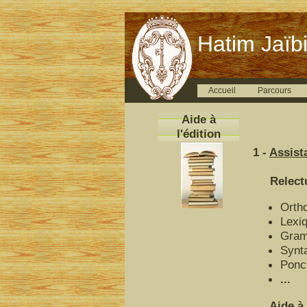
Hatim Jaïbi
Accueil
Parcours
Aide à
l'édition
1 -
Assista
Relecture
Orth
Lexi
Gram
Synt
Ponc
...
Aide à l