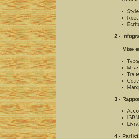
Style
Réécr
Écrit
2 -
Infogr
Mise en f
Typo
Mise
Trait
Couv
Marq
3 -
Rappor
Acco
ISBN
Livra
4 -
Partic