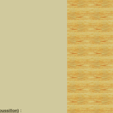
oussillon)
: