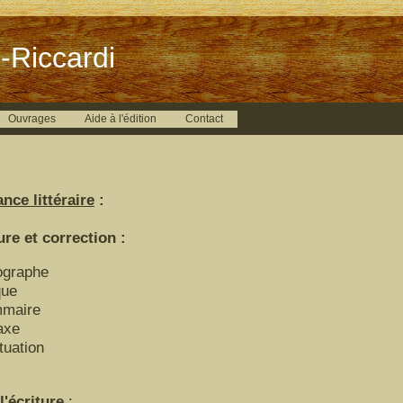
-Riccardi
Ouvrages
Aide à l'édition
Contact
nce littéraire
:
 et correction :
ographe
que
maire
axe
tuation
'écriture
: