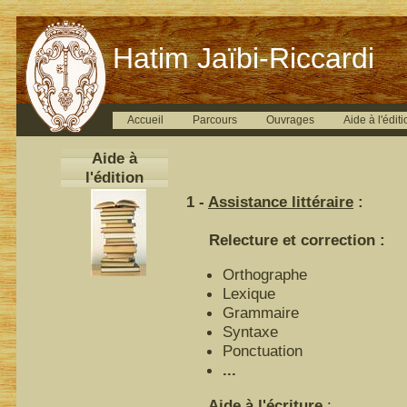
Hatim Jaïbi-Riccardi
Accueil
Parcours
Ouvrages
Aide à l'éditi
Aide à
l'édition
1 -
Assistance littéraire
:
Relecture et correction :
Orthographe
Lexique
Grammaire
Syntaxe
Ponctuation
...
Aide à l'écriture
: