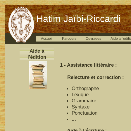
Hatim Jaïbi-Riccardi
Accueil
Parcours
Ouvrages
Aide à l'éditi
Aide à
l'édition
1 -
Assistance littéraire
:
Relecture et correction :
Orthographe
Lexique
Grammaire
Syntaxe
Ponctuation
...
Aide à l'écriture
: