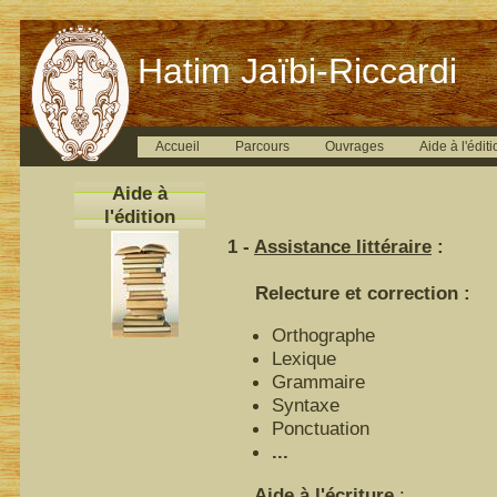
Hatim Jaïbi-Riccardi
Accueil
Parcours
Ouvrages
Aide à l'éditi
Aide à
l'édition
1 -
Assistance littéraire
:
Relecture et correction :
Orthographe
Lexique
Grammaire
Syntaxe
Ponctuation
...
Aide à l'écriture
: