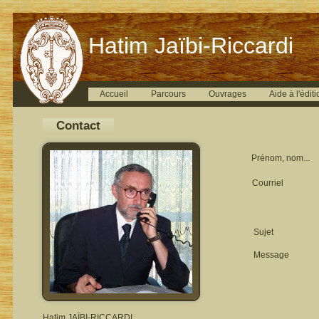
Hatim Jaïbi-Riccardi
Accueil
Parcours
Ouvrages
Aide à l'éditi
Contact
Prénom, nom...
Courriel
Sujet
Message
Hatim JAÏBI-RICCARDI