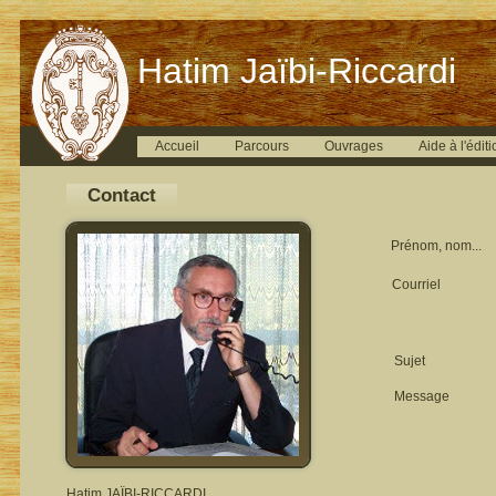
Hatim Jaïbi-Riccardi
Accueil
Parcours
Ouvrages
Aide à l'éditi
Contact
Prénom, nom...
Courriel
Sujet
Message
Hatim JAÏBI-RICCARDI