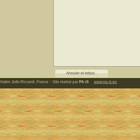
Annuler et retour...
 Hatim Jaïbi-Riccardi, France - Site réalisé par
PA-iS
www.pa-is.eu