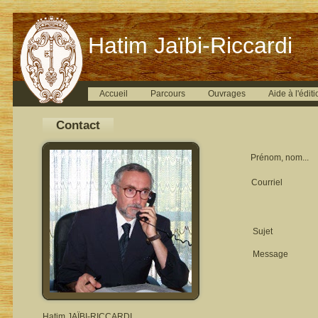
Hatim Jaïbi-Riccardi
Accueil
Parcours
Ouvrages
Aide à l'éditi
Contact
Prénom, nom...
Courriel
Sujet
Message
Hatim JAÏBI-RICCARDI