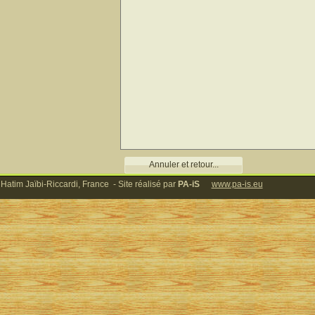
Annuler et retour...
 Hatim Jaïbi-Riccardi, France - Site réalisé par
PA-iS
www.pa-is.eu