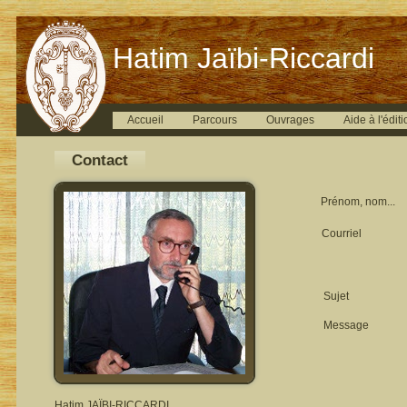
Hatim Jaïbi-Riccardi
Accueil
Parcours
Ouvrages
Aide à l'éditi
Contact
Prénom, nom...
Courriel
Sujet
Message
Hatim JAÏBI-RICCARDI