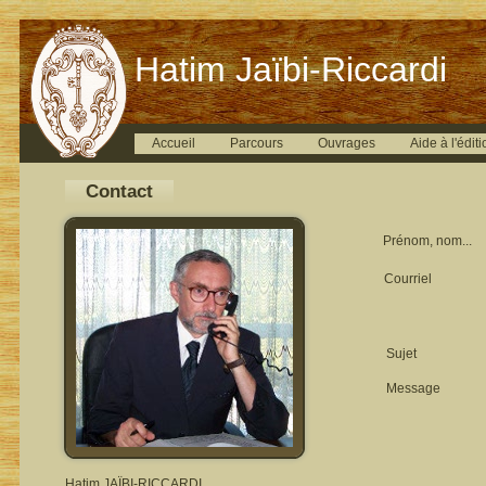
Hatim Jaïbi-Riccardi
Accueil
Parcours
Ouvrages
Aide à l'éditi
Contact
Prénom, nom...
Courriel
Sujet
Message
Hatim JAÏBI-RICCARDI