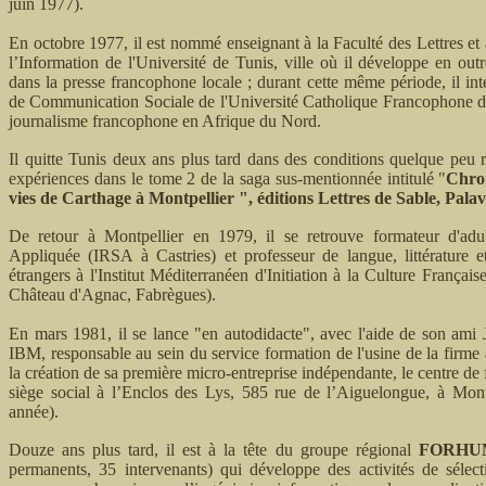
juin 1977).
En octobre 1977, il est nommé enseignant à la Faculté des Lettres et à
l’Information de l'Université de Tunis, ville où il développe en outr
dans la presse francophone locale ; durant cette même période, il i
de Communication Sociale de l'Université Catholique Francophone d
journalisme francophone en Afrique du Nord.
Il quitte Tunis deux ans plus tard dans des conditions quelque peu
expériences dans le tome 2 de la saga sus-mentionnée intitulé "
Chron
vies de Carthage à Montpellier ", éditions Lettres de Sable, Palava
De retour à Montpellier en 1979, il se retrouve formateur d'adul
Appliquée (IRSA à Castries) et professeur de langue, littérature et
étrangers à l'Institut Méditerranéen d'Initiation à la Culture França
Château d'Agnac, Fabrègues).
En mars 1981, il se lance "en autodidacte", avec l'aide de son a
IBM, responsable au sein du service formation de l'usine de la firm
la création de sa première micro-entreprise indépendante, le centre d
siège social à l’Enclos des Lys, 585 rue de l’Aiguelongue, à Montp
année).
Douze ans plus tard, il est à la tête du groupe régional
FORHU
permanents, 35 intervenants) qui développe des activités de sélec