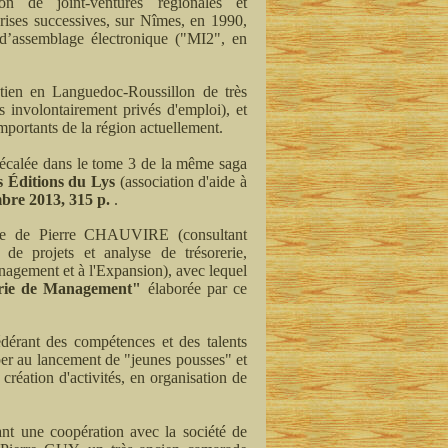
ion de joint-ventures régionales et
prises successives, sur Nîmes, en 1990,
 d’assemblage électronique ("MI2", en
ntien en Languedoc-Roussillon de très
 involontairement privés d'emploi), et
importants de la région actuellement.
 décalée dans le tome 3 de la même saga
es Éditions du Lys
(association d'aide à
mbre 2013, 315 p.
.
'aide de Pierre CHAUVIRE (consultant
é de projets et analyse de trésorerie,
agement et à l'Expansion), avec lequel
rie de Management"
élaborée par ce
érant des compétences et des talents
per au lancement de "jeunes pousses" et
création d'activités, en organisation de
nt une coopération avec la société de