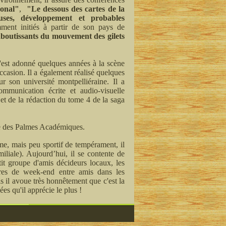
gonal"
,
"Le dessous des cartes de la
uses, développement et probables
mment initiés à partir de son pays de
aboutissants du mouvement des gilets
 s'est adonné quelques années à la scène
ccasion. Il a également réalisé quelques
 son université montpelliéraine. Il a
communication écrite et audio-visuelle
et de la rédaction du tome 4 de la saga
re des Palmes Académiques.
me, mais peu sportif de tempérament, il
miliale). Aujourd’hui, il se contente de
it groupe d'amis décideurs locaux, les
tres de week-end entre amis dans les
s il avoue très honnêtement que c'est la
s qu'il apprécie le plus !