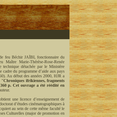
e feu Béchir JAÏBI, fonctionnaire du
eu Maître Marie-Thérèse-Rose-Renée
 technique détachée par le Ministère
s le cadre du programme d’aide aux pays
60). Au début des années 2000, HJR a
, "
Chroniques ifrikiennes, fragments
 360 p. Cet ouvrage a été réédité en
auteur.
obtient une licence d’enseignement de
un doctorat d’études cinématographiques à
cquiert au sein de cette même faculté le
ises Culturelles (major de promotion en