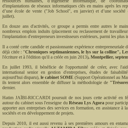
ressources humaines, d’ingénierie informatique, de coordinat
d'implantations de réseaux informatiques clés en mains après les re
d’une école de vente ("Job School", en janvier) et d’une société
juillet).
En douze ans d'activités, ce groupe a permis entre autres le mai
nombreux emplois induits (placement ou reclassement de travailleurs
l'implantation d'entrepreneurs investisseurs extérieurs, parmi les plus 
Il a conté cette candide et passionnante expérience entrepreneuriale
déjà citée : "
Chroniques septimaniennes, le lys sur la colline", L
l'écriture et à l'édition qu'il a créée en juin 2013)
, Montpellier, septe
En juillet 1993, il bénéficie de l'opportunité de créer, avec l
international senior en gestion d'entreprises, études de faisabilit
aujourd'hui disparu),
le cabinet SOME
(Support Opérationnel au Man
ils tentent alors ensemble de diffuser la méthodologie de
"Trésore
dernier.
Hatim JAÏBI-RICCARDI poursuit de nos jours cette activité en féd
autour du cabinet sous l'enseigne du
Réseau Lys Agora
pour partici
apporter aux entreprises des services en formation, en assistance à la 
sociétés et en développement de projets.
Depuis 2010, il est aussi revenu à ses premières amours en entama