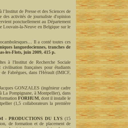
 l’Institut de Presse et des Sciences de
e des activités de journaliste d'opinion
ntervient ponctuellement au Département
e Louvain-la-Neuve en Belgique sur le
 rocambolesques… Il a conté toutes ces
iques languedociennes, tranches de
s-les-Flots, juin 2009, 415 p.
tes à l'Institut de Recherche Sociale
 civilisation françaises pour étudiants
ise de Fabrègues, dans l'Hérault (IMICF,
mi Jacques GONZALES (ingénieur cadre
e à La Pompignane, à Montpellier), dans
e formation
FORHUM
, dont il installe le
ellier (1,5 collaborateurs la première
M - PRODUCTIONS DU LYS
(15
tion, de formation et de placement de