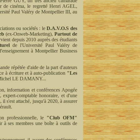
 Pierre GUY, un très ancien camarade
eur de cinéma, le regretté Henri AGEL,
rsité Paul Valéry de Montpellier III, au
ciations ou sociétés : le
D.A.V.O.S des
eb
(ex-Onweb-Marketing),
Partout de
tervient depuis 2010 auprès des étudiants
turel
de l'Université Paul Valéry de
 d'enseignement à Montpellier Business
ande répétée d'aide de la part d'auteurs
nce à écriture et à auto-publication
"Les
ami Michel LE DAMANY...
tion, information et conférences Apogée
xpert-comptable honoraire, et d'une
il s'est attaché, jusqu'à 2020, à assurer
érault.
on professionnelle, le
"Club OFM"
rir à ses membres une boîte à outils de
environnement, il assure des conférences