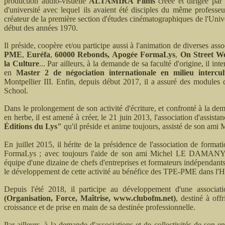
production audio-visuelle
ALTAMIRA Films
créée et dirigée par
d'université avec lequel ils avaient été disciples du même profess
créateur de la première section d'études cinématographiques de l'Unive
début des années 1970.
Il préside, coopère et/ou participe aussi à l'animation de diverses asso
PME
,
Euréfa
,
60000 Rebonds,
Apogée FormaLys
,
On Street W
la Culture
... Par ailleurs, à la demande de sa faculté d'origine, il in
en
Master 2 de négociation internationale en milieu intercul
Montpellier III. Enfin, depuis début 2017, il a assuré des modules
School.
Dans le prolongement de son activité d'écriture, et confronté à la dem
en herbe, il est amené à créer, le 21 juin 2013, l'association d'assista
Éditions du Lys"
qu'il préside et anime toujours, assisté de son 
En juillet 2015, il hérite de la présidence de l'association de forma
FormaLys ; avec toujours l'aide de son ami Michel LE DAMANY, e
équipe d'une dizaine de chefs d'entreprises et formateurs indépendants, 
le développement de cette activité au bénéfice des TPE-PME dans l'H
Depuis l'été 2018, il participe au développement d'une associati
(Organisation, Force, Maîtrise, www.clubofm.net)
, destiné à off
croissance et de prise en main de sa destinée professionnelle
.
Par ailleurs, à la demande d'associations et de collectivités de son 