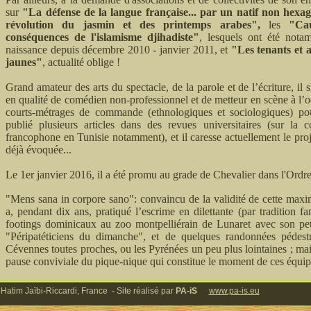
sur
"La défense de la langue française... par un natif non hexa
révolution du jasmin et des printemps arabes",
les
"Ca
conséquences de l'islamisme djihadiste"
,
lesquels ont été nota
naissance depuis décembre 2010 - janvier 2011,
et
"Les tenants et 
jaunes"
, actualité oblige !
Grand amateur des arts du spectacle, de la parole et de l’écriture, il
en qualité de comédien non-professionnel et de metteur en scène à l’o
courts-métrages de commande (ethnologiques et sociologiques) pour
publié plusieurs articles dans des revues universitaires (sur la 
francophone en Tunisie notamment), et il caresse actuellement le proj
déjà évoquée...
Le 1er janvier 2016, il a été promu au grade de Chevalier dans l'Ord
"Mens sana in corpore sano": convaincu de la validité de cette maxi
a, pendant dix ans, pratiqué l’escrime en dilettante (par tradition fa
footings dominicaux au zoo montpelliérain de Lunaret avec son pet
"Péripatéticiens du dimanche", et de quelques randonnées pédes
Cévennes toutes proches, ou les Pyrénées un peu plus lointaines ; mai
pause conviviale du pique-nique qui constitue le moment de ces équipée
 Hatim Jaïbi-Riccardi, France - Site réalisé par
PA-iS
www.pa-is.eu