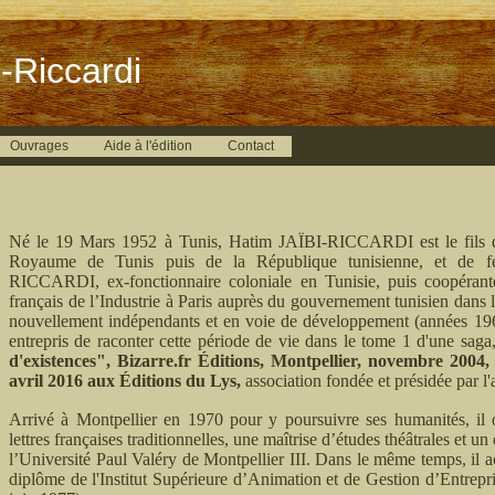
-Riccardi
Ouvrages
Aide à l'édition
Contact
Né le 19 Mars 1952 à Tunis, Hatim JAÏBI-RICCARDI est le fils d
Royaume de Tunis puis de la République tunisienne, et de f
RICCARDI, ex-fonctionnaire coloniale en Tunisie, puis coopérante
français de l’Industrie à Paris auprès du gouvernement tunisien dan
nouvellement indépendants et en voie de développement (années 19
entrepris de raconter cette période de vie dans le tome 1 d'une saga
d'existences", Bizarre.fr Éditions, Montpellier, novembre 2004,
avril 2016 aux Éditions du Lys,
association fondée et présidée par l'
Arrivé à Montpellier en 1970 pour y poursuivre ses humanités, il 
lettres françaises traditionnelles, une maîtrise d’études théâtrales et 
l’Université Paul Valéry de Montpellier III. Dans le même temps, il a
diplôme de l'Institut Supérieure d’Animation et de Gestion d’Entrepr