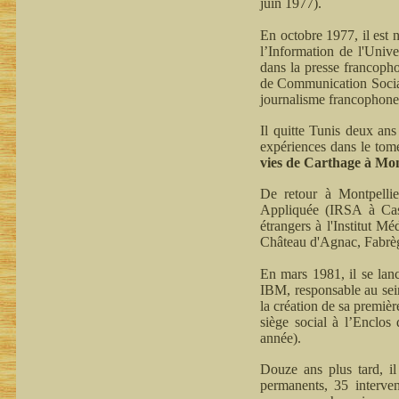
juin 1977).
En octobre 1977, il est 
l’Information de l'Unive
dans la presse francopho
de Communication Social
journalisme francophone
Il quitte Tunis deux an
expériences dans le tome
vies de Carthage à Mont
De retour à Montpellie
Appliquée (IRSA à Castri
étrangers à l'Institut M
Château d'Agnac, Fabrè
En mars 1981, il se la
IBM, responsable au sein
la création de sa premiè
siège social à l’Enclos
année).
Douze ans plus tard, il
permanents, 35 interven