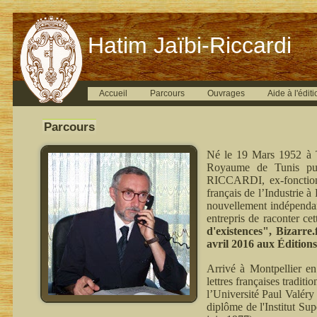
Hatim Jaïbi-Riccardi
Accueil
Parcours
Ouvrages
Aide à l'éditi
Parcours
Né le 19 Mars 1952 à T
Royaume de Tunis pui
RICCARDI, ex-fonctionn
français de l’Industrie 
nouvellement indépenda
entrepris de raconter ce
d'existences", Bizarre
avril 2016 aux Édition
Arrivé à Montpellier en
lettres françaises tradit
l’Université Paul Valéry
diplôme de l'Institut Su