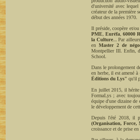
production audio-visuel
d'université avec leque
créateur de la première 
début des années 1970.
Il préside, coopère et/ou
PME
,
Euréfa
,
60000 R
la Culture
... Par ailleu
en
Master 2 de négoci
Montpellier III. Enfin,
School.
Dans le prolongement de 
en herbe, il est amené à 
Éditions du Lys"
qu'il 
En juillet 2015, il héri
FormaLys ; avec toujou
équipe d'une dizaine de c
le développement de cett
Depuis l'été 2018, il 
(Organisation, Force,
croissance et de prise en
Par ailleurs, à la deman