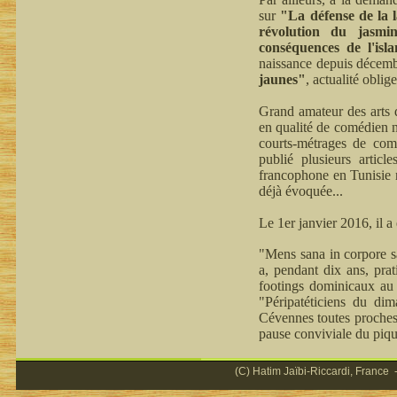
sur
"La défense de la 
révolution du jasmi
conséquences de l'isl
naissance depuis décemb
jaunes"
, actualité oblige
Grand amateur des arts d
en qualité de comédien n
courts-métrages de comm
publié plusieurs articl
francophone en Tunisie n
déjà évoquée...
Le 1er janvier 2016, il 
"Mens sana in corpore sa
a, pendant dix ans, prat
footings dominicaux au 
"Péripatéticiens du di
Cévennes toutes proches,
pause conviviale du piqu
(C) Hatim Jaïbi-Riccardi, France -