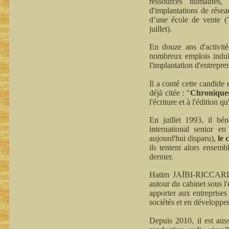
ressources humaines, 
d'implantations de résea
d’une école de vente (
juillet).
En douze ans d'activit
nombreux emplois induit
l'implantation d'entrepre
Il a conté cette candide
déjà citée : "
Chroniques 
l'écriture et à l'édition q
En juillet 1993, il bé
international senior en
aujourd'hui disparu),
le
ils tentent alors ensem
dernier.
Hatim JAÏBI-RICCARDI p
autour du cabinet sous l
apporter aux entreprises 
sociétés et en développe
Depuis 2010, il est aus