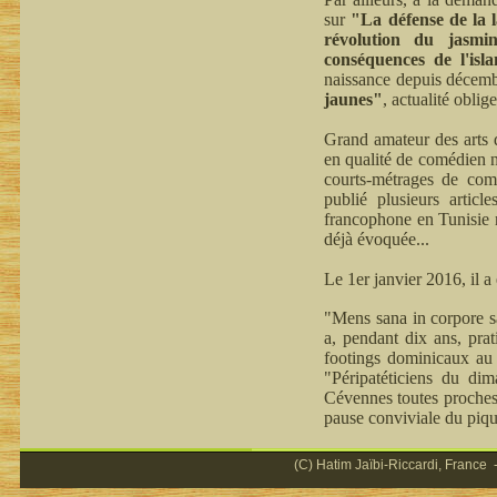
sur
"La défense de la 
révolution du jasmi
conséquences de l'isl
naissance depuis décemb
jaunes"
, actualité oblige
Grand amateur des arts d
en qualité de comédien n
courts-métrages de comm
publié plusieurs articl
francophone en Tunisie n
déjà évoquée...
Le 1er janvier 2016, il 
"Mens sana in corpore sa
a, pendant dix ans, prat
footings dominicaux au 
"Péripatéticiens du di
Cévennes toutes proches,
pause conviviale du piqu
(C) Hatim Jaïbi-Riccardi, France -