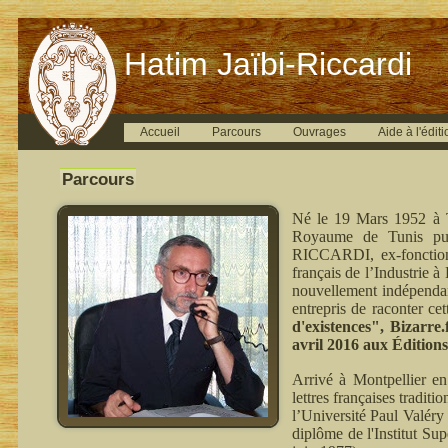
Hatim Jaïbi-Riccardi
Accueil
Parcours
Ouvrages
Aide à l'éditi
Parcours
Né le 19 Mars 1952 à T
Royaume de Tunis pui
RICCARDI, ex-fonctionn
français de l’Industrie 
nouvellement indépenda
entrepris de raconter ce
d'existences", Bizarre
avril 2016 aux Édition
Arrivé à Montpellier en
lettres françaises tradit
l’Université Paul Valéry
diplôme de l'Institut Su