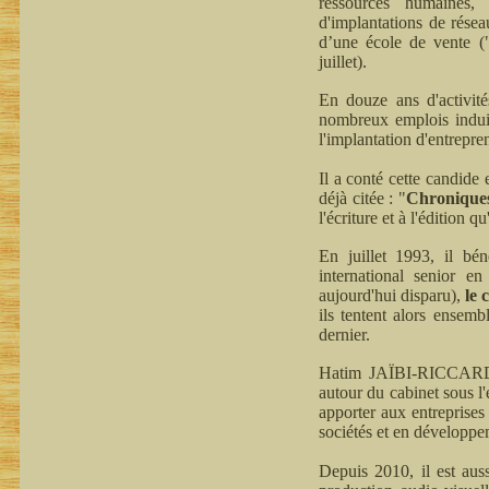
ressources humaines, 
d'implantations de résea
d’une école de vente (
juillet).
En douze ans d'activit
nombreux emplois induit
l'implantation d'entrepre
Il a conté cette candide
déjà citée : "
Chroniques 
l'écriture et à l'édition q
En juillet 1993, il bé
international senior en
aujourd'hui disparu),
le
ils tentent alors ensem
dernier.
Hatim JAÏBI-RICCARDI p
autour du cabinet sous l
apporter aux entreprises 
sociétés et en développe
Depuis 2010, il est aus