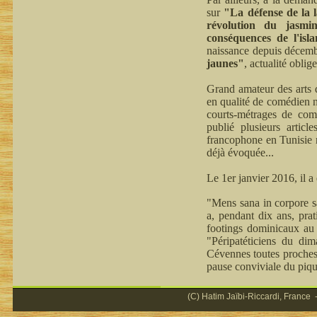
sur
"La défense de la 
révolution du jasmi
conséquences de l'isl
naissance depuis décemb
jaunes"
, actualité oblige
Grand amateur des arts d
en qualité de comédien n
courts-métrages de comm
publié plusieurs articl
francophone en Tunisie n
déjà évoquée...
Le 1er janvier 2016, il 
"Mens sana in corpore sa
a, pendant dix ans, prat
footings dominicaux au 
"Péripatéticiens du di
Cévennes toutes proches,
pause conviviale du piqu
(C) Hatim Jaïbi-Riccardi, France -