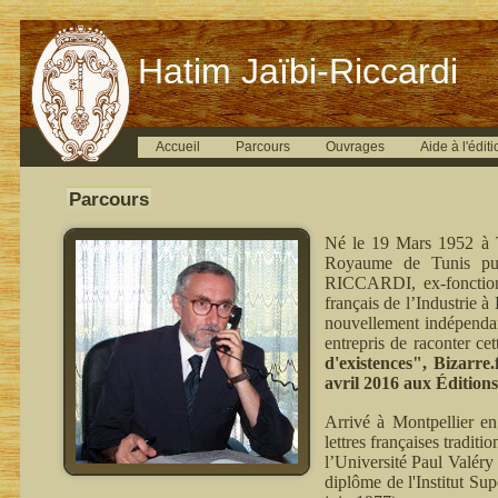
Hatim Jaïbi-Riccardi
Accueil
Parcours
Ouvrages
Aide à l'éditi
Parcours
Né le 19 Mars 1952 à T
Royaume de Tunis pui
RICCARDI, ex-fonctionn
français de l’Industrie 
nouvellement indépenda
entrepris de raconter ce
d'existences", Bizarre
avril 2016 aux Édition
Arrivé à Montpellier en
lettres françaises tradit
l’Université Paul Valéry
diplôme de l'Institut Su