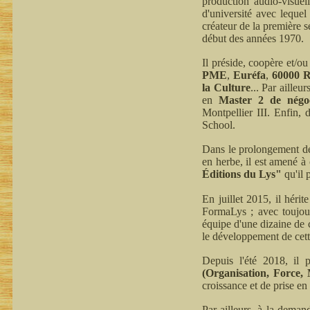
production audio-visuel
d'université avec leque
créateur de la première 
début des années 1970.
Il préside, coopère et/ou
PME
,
Euréfa
,
60000 R
la Culture
... Par ailleu
en
Master 2 de négoci
Montpellier III. Enfin,
School.
Dans le prolongement de 
en herbe, il est amené à 
Éditions du Lys"
qu'il 
En juillet 2015, il héri
FormaLys ; avec toujou
équipe d'une dizaine de c
le développement de cett
Depuis l'été 2018, il 
(Organisation, Force,
croissance et de prise en
Par ailleurs, à la deman