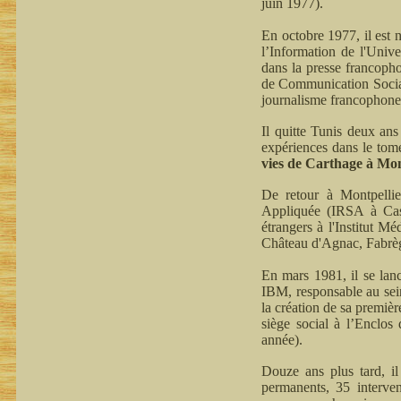
juin 1977).
En octobre 1977, il est 
l’Information de l'Unive
dans la presse francopho
de Communication Social
journalisme francophone
Il quitte Tunis deux an
expériences dans le tome
vies de Carthage à Mont
De retour à Montpellie
Appliquée (IRSA à Castri
étrangers à l'Institut M
Château d'Agnac, Fabrè
En mars 1981, il se la
IBM, responsable au sein
la création de sa premiè
siège social à l’Enclos
année).
Douze ans plus tard, il
permanents, 35 interven