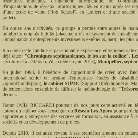
ressources humaines, d’ingénierie informatique, de coordinat
d'implantations de réseaux informatiques clés en mains après les re
d’une école de vente ("Job School", en janvier) et d’une société
juillet).
En douze ans d'activités, ce groupe a permis entre autres le mai
nombreux emplois induits (placement ou reclassement de travailleurs
l'implantation d'entrepreneurs investisseurs extérieurs, parmi les plus 
Il a conté cette candide et passionnante expérience entrepreneuriale
déjà citée : "
Chroniques septimaniennes, le lys sur la colline", L
l'écriture et à l'édition qu'il a créée en juin 2013)
, Montpellier, septe
En juillet 1993, il bénéficie de l'opportunité de créer, avec l
international senior en gestion d'entreprises, études de faisabilit
aujourd'hui disparu),
le cabinet SOME
(Support Opérationnel au Man
ils tentent alors ensemble de diffuser la méthodologie de
"Trésore
dernier.
Hatim JAÏBI-RICCARDI poursuit de nos jours cette activité en féd
autour du cabinet sous l'enseigne du
Réseau Lys Agora
pour partici
apporter aux entreprises des services en formation, en assistance à la 
sociétés et en développement de projets.
Depuis 2010, il est aussi revenu à ses premières amours en entama