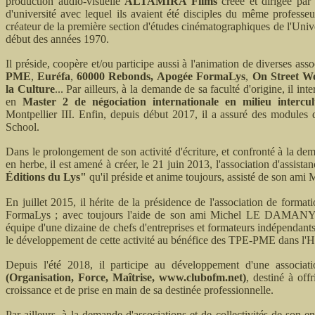
production audio-visuelle
ALTAMIRA Films
créée et dirigée par
d'université avec lequel ils avaient été disciples du même profess
créateur de la première section d'études cinématographiques de l'Unive
début des années 1970.
Il préside, coopère et/ou participe aussi à l'animation de diverses asso
PME
,
Euréfa
,
60000 Rebonds,
Apogée FormaLys
,
On Street W
la Culture
... Par ailleurs, à la demande de sa faculté d'origine, il in
en
Master 2 de négociation internationale en milieu intercul
Montpellier III. Enfin, depuis début 2017, il a assuré des modules
School.
Dans le prolongement de son activité d'écriture, et confronté à la dem
en herbe, il est amené à créer, le 21 juin 2013, l'association d'assista
Éditions du Lys"
qu'il préside et anime toujours, assisté de son 
En juillet 2015, il hérite de la présidence de l'association de forma
FormaLys ; avec toujours l'aide de son ami Michel LE DAMANY, e
équipe d'une dizaine de chefs d'entreprises et formateurs indépendants, 
le développement de cette activité au bénéfice des TPE-PME dans l'H
Depuis l'été 2018, il participe au développement d'une associati
(Organisation, Force, Maîtrise, www.clubofm.net)
, destiné à off
croissance et de prise en main de sa destinée professionnelle
.
Par ailleurs, à la demande d'associations et de collectivités de son 