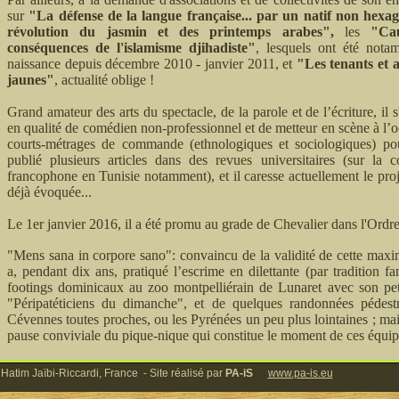
sur
"La défense de la langue française... par un natif non hexa
révolution du jasmin et des printemps arabes",
les
"Ca
conséquences de l'islamisme djihadiste"
,
lesquels ont été nota
naissance depuis décembre 2010 - janvier 2011,
et
"Les tenants et 
jaunes"
, actualité oblige !
Grand amateur des arts du spectacle, de la parole et de l’écriture, il
en qualité de comédien non-professionnel et de metteur en scène à l’o
courts-métrages de commande (ethnologiques et sociologiques) pour
publié plusieurs articles dans des revues universitaires (sur la 
francophone en Tunisie notamment), et il caresse actuellement le proj
déjà évoquée...
Le 1er janvier 2016, il a été promu au grade de Chevalier dans l'Ord
"Mens sana in corpore sano": convaincu de la validité de cette maxi
a, pendant dix ans, pratiqué l’escrime en dilettante (par tradition fa
footings dominicaux au zoo montpelliérain de Lunaret avec son pet
"Péripatéticiens du dimanche", et de quelques randonnées pédes
Cévennes toutes proches, ou les Pyrénées un peu plus lointaines ; mai
pause conviviale du pique-nique qui constitue le moment de ces équipée
 Hatim Jaïbi-Riccardi, France - Site réalisé par
PA-iS
www.pa-is.eu