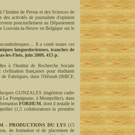
 l’Institut de Presse et des Sciences de
e des activités de journaliste d'opinion
ntervient ponctuellement au Département
e Louvain-la-Neuve en Belgique sur le
 rocambolesques… Il a conté toutes ces
iques languedociennes, tranches de
s-les-Flots, juin 2009, 415 p.
tes à l'Institut de Recherche Sociale
 civilisation françaises pour étudiants
ise de Fabrègues, dans l'Hérault (IMICF,
mi Jacques GONZALES (ingénieur cadre
e à La Pompignane, à Montpellier), dans
e formation
FORHUM
, dont il installe le
ellier (1,5 collaborateurs la première
M - PRODUCTIONS DU LYS
(15
tion, de formation et de placement de