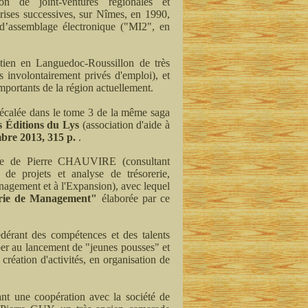
ion de joint-ventures régionales et
prises successives, sur Nîmes, en 1990,
 d’assemblage électronique ("MI2", en
ntien en Languedoc-Roussillon de très
 involontairement privés d'emploi), et
importants de la région actuellement.
 décalée dans le tome 3 de la même saga
es Éditions du Lys
(association d'aide à
mbre 2013, 315 p.
.
'aide de Pierre CHAUVIRE (consultant
é de projets et analyse de trésorerie,
agement et à l'Expansion), avec lequel
rie de Management"
élaborée par ce
érant des compétences et des talents
per au lancement de "jeunes pousses" et
création d'activités, en organisation de
nt une coopération avec la société de