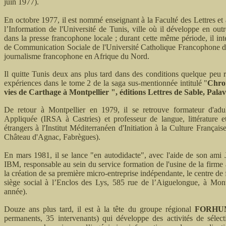
juin 1977).
En octobre 1977, il est nommé enseignant à la Faculté des Lettres et à
l’Information de l'Université de Tunis, ville où il développe en outr
dans la presse francophone locale ; durant cette même période, il i
de Communication Sociale de l'Université Catholique Francophone d
journalisme francophone en Afrique du Nord.
Il quitte Tunis deux ans plus tard dans des conditions quelque peu
expériences dans le tome 2 de la saga sus-mentionnée intitulé "
Chron
vies de Carthage à Montpellier ", éditions Lettres de Sable, Palava
De retour à Montpellier en 1979, il se retrouve formateur d'adul
Appliquée (IRSA à Castries) et professeur de langue, littérature et
étrangers à l'Institut Méditerranéen d'Initiation à la Culture França
Château d'Agnac, Fabrègues).
En mars 1981, il se lance "en autodidacte", avec l'aide de son a
IBM, responsable au sein du service formation de l'usine de la firm
la création de sa première micro-entreprise indépendante, le centre d
siège social à l’Enclos des Lys, 585 rue de l’Aiguelongue, à Montp
année).
Douze ans plus tard, il est à la tête du groupe régional
FORHU
permanents, 35 intervenants) qui développe des activités de sélec