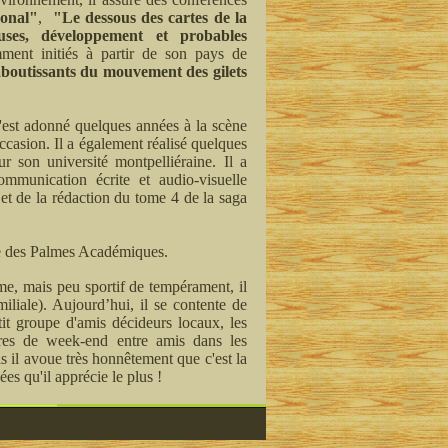
gonal"
,
"Le dessous des cartes de la
uses, développement et probables
mment initiés à partir de son pays de
aboutissants du mouvement des gilets
 s'est adonné quelques années à la scène
ccasion. Il a également réalisé quelques
 son université montpelliéraine. Il a
communication écrite et audio-visuelle
et de la rédaction du tome 4 de la saga
re des Palmes Académiques.
me, mais peu sportif de tempérament, il
miliale). Aujourd’hui, il se contente de
it groupe d'amis décideurs locaux, les
tres de week-end entre amis dans les
s il avoue très honnêtement que c'est la
s qu'il apprécie le plus !