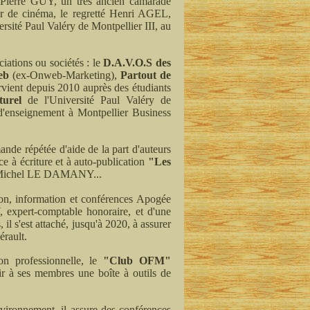
 Pierre GUY, un très ancien camarade
eur de cinéma, le regretté Henri AGEL,
rsité Paul Valéry de Montpellier III, au
ciations ou sociétés : le
D.A.V.O.S des
eb
(ex-Onweb-Marketing),
Partout de
tervient depuis 2010 auprès des étudiants
turel
de l'Université Paul Valéry de
 d'enseignement à Montpellier Business
ande répétée d'aide de la part d'auteurs
nce à écriture et à auto-publication
"Les
ami Michel LE DAMANY...
tion, information et conférences Apogée
xpert-comptable honoraire, et d'une
il s'est attaché, jusqu'à 2020, à assurer
érault.
on professionnelle, le
"Club OFM"
rir à ses membres une boîte à outils de
environnement, il assure des conférences