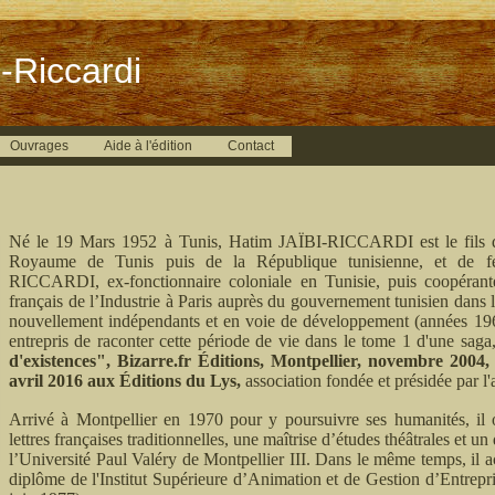
-Riccardi
Ouvrages
Aide à l'édition
Contact
Né le 19 Mars 1952 à Tunis, Hatim JAÏBI-RICCARDI est le fils d
Royaume de Tunis puis de la République tunisienne, et de f
RICCARDI, ex-fonctionnaire coloniale en Tunisie, puis coopérante
français de l’Industrie à Paris auprès du gouvernement tunisien dan
nouvellement indépendants et en voie de développement (années 19
entrepris de raconter cette période de vie dans le tome 1 d'une saga
d'existences", Bizarre.fr Éditions, Montpellier, novembre 2004,
avril 2016 aux Éditions du Lys,
association fondée et présidée par l'
Arrivé à Montpellier en 1970 pour y poursuivre ses humanités, il 
lettres françaises traditionnelles, une maîtrise d’études théâtrales et 
l’Université Paul Valéry de Montpellier III. Dans le même temps, il a
diplôme de l'Institut Supérieure d’Animation et de Gestion d’Entrepr