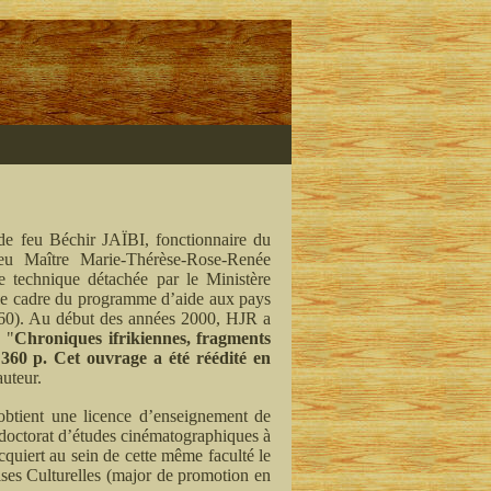
e feu Béchir JAÏBI, fonctionnaire du
eu Maître Marie-Thérèse-Rose-Renée
 technique détachée par le Ministère
s le cadre du programme d’aide aux pays
60). Au début des années 2000, HJR a
, "
Chroniques ifrikiennes, fragments
 360 p. Cet ouvrage a été réédité en
auteur.
obtient une licence d’enseignement de
un doctorat d’études cinématographiques à
cquiert au sein de cette même faculté le
ises Culturelles (major de promotion en